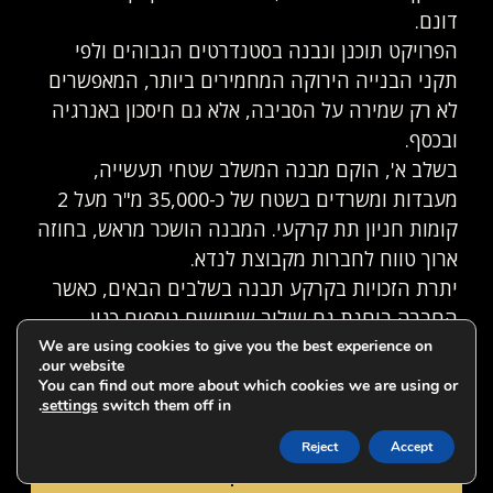
דונם.
הפרויקט תוכנן ונבנה בסטנדרטים הגבוהים ולפי
תקני הבנייה הירוקה המחמירים ביותר, המאפשרים
לא רק שמירה על הסביבה, אלא גם חיסכון באנרגיה
ובכסף.
בשלב א', הוקם מבנה המשלב שטחי תעשייה,
מעבדות ומשרדים בשטח של כ-35,000 מ"ר מעל 2
קומות חניון תת קרקעי. המבנה הושכר מראש, בחוזה
ארוך טווח לחברות מקבוצת לנדא.
יתרת הזכויות בקרקע תבנה בשלבים הבאים, כאשר
החברה בוחנת גם שילוב שימושים נוספים כגון
מלונאות ו/או מעונות סטודנטים.
We are using cookies to give you the best experience on
our website.
You can find out more about which cookies we are using or
.
settings
switch them off in
מיקום על מפה
Reject
Accept
יצירת קשר